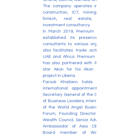
The company operates in the areas of 
construction, ICT, mining, agribusiness, 
fintech, real estate, energy and 
investment consultancy. 
In March 2019, Premium Africa Holdings 
established its presence in UAE as 
consultants to various organizations and 
also facilitates trade activities between 
UAE and Africa. Premium Africa holdings 
has also partnered with American music 
star Akon for his Akon Lighting Africa 
project in Liberia.
Farouk Khailann holds a number of 
international appointments. He is the 
Secretary General of the Global Chamber 
of Business Leaders, International Partner 
of the World Angel Business Investment 
Forum, Founding Director of the Global 
Wealth Council, Senior Advisor and Africa 
Ambassador of Asia CEO Community, 
Board member of World Innovation 