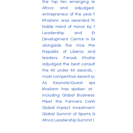
the top ten emerging leaders in West 
Africa and adjudged the young 
entrepreneur of the year for 2019. Farouk 
Khailann was awarded the Order of the 
Noble Hand of Honor by the Pan African 
Leadership and Entrepreneurship 
Development Centre in September 2019, 
alongside the Vice President of the 
Republic of Liberia and other global 
leaders. Farouk Khailann was also 
adjudged the best consultant for 2019 at 
the 40 under 40 awards, one of Ghana’s 
most competitive award schemes.
As Keynote/Guest speaker, Farouk 
khailann has spoken at various events 
including Global Business Forum (Dubai), 
Meet the Farmers Conference, (Dubai) 
Global Impact Investment Forum (Dubai), 
Global Summit of Sports (India) and West 
Africa Leadership Summit ( Nigeria).