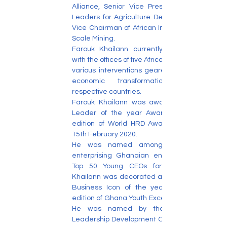
Alliance, Senior Vice President of World 
Leaders for Agriculture Development and 
Vice Chairman of African Institute of Small 
Scale Mining. 
Farouk Khailann currently works closely 
with the offices of five African presidents on 
various interventions geared towards the 
economic transformation of their 
respective countries.
Farouk Khailann was awarded Business 
Leader of the year Award at the 28th 
edition of World HRD Awards in India on 
15th February 2020.
He was named among other young 
enterprising Ghanaian entrepreneurs as 
Top 50 Young CEOs for 2020. Farouk 
Khailann was decorated as a Pan African 
Business Icon of the year at the 2020 
edition of Ghana Youth Excellence Awards. 
He was named by the West Africa 
Leadership Development Centre as one of 