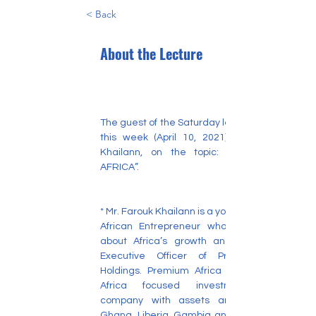
< Back
About the Lecture
The guest of the Saturday lecture program 
this week (April 10, 2021) is Mr. Farouk 
Khailann, on the topic: “INVESTING IN 
AFRICA”.
* Mr. Farouk Khailann is a young and vibrant 
African Entrepreneur who is passionate 
about Africa’s growth and is the Chief 
Executive Officer of Premium Africa 
Holdings. Premium Africa Holdings is an 
Africa focused investment holding 
company with assets and projects in 
Ghana, Liberia, Gambia and Sierra Leone. 