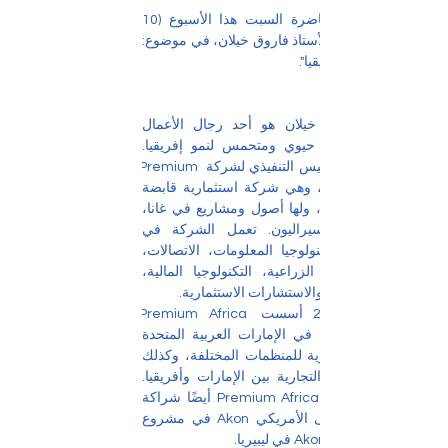
ضيف برنامج محاضرة السبت هذا الأسبوع (10 
أبريل 2021) هو الأستاذ فاروق خيلان، في موضوع: 
"الاستثمار في افريقيا".
* الأستاذ فاروق خيلان هو أحد رجال الأعمال 
الشباب الأفارقة، حيوي ومتحمس لنمو إفريقيا. 
يشغل منصب الرئيس التنفيذي لشركة Premium 
Africa Holdings، وهي شركة استثمارية قابضة 
تركز على إفريقيا، ولها أصول ومشاريع في غانا، 
ليبيريا، غامبيا وسيراليون. تعمل الشركة في 
مجالات البناء، تكنولوجيا المعلومات، الاتصالات، 
التعدين، الأعمال الزراعية، التكنولوجيا المالية، 
العقارات، الطاقة والاستشارات الاستثمارية.
في مارس 2019 أسست Premium Africa 
Holdings وجودها في الإمارات العربية المتحدة 
كمؤسسة استشارية للمنظمات المختلفة، وكذلك 
لتسهيل الأنشطة التجارية بين الإمارات وأفريقيا. 
عقدت Premium Africa Holdings أيضًا شراكة 
مع نجم الموسيقى الأمريكي Akon في مشروع 
Akon Lighting Africa في ليبيريا.