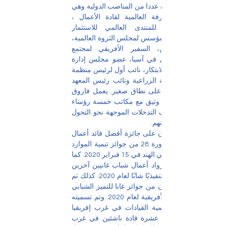
شغل فاروق خيلان عددا من المناصب الدولية وهي 
الأمين العام للغرفة العالمية لقادة الأعمال ، 
الشريك الدولي للمنتدى العالمي للاستثمار 
التجاري، المدير المؤسس لمجلس الثروة العالمية، 
كبير المستشارين، السفير الأفريقي لمجتمع 
الرؤساء التنفيذيين في آسيا، عضو مجلس إدارة 
التحالف العالمي للابتكار، نائب أول لرئيس منظمة 
قادة العالم للتنمية الزراعية ونائب رئيس المعهد 
الأفريقي للتعدين على نطاق صغير. يعمل فاروق 
خيلان حاليًا بشكل وثيق مع مكاتب خمسة رؤساء 
أفارقة في مختلف التدخلات الموجهة نحو التحول 
الاقتصادي في بلدانهم.
حصل فاروق خيلان على جائزة أفضل قائد أعمال 
لهذا العام، في الدورة 28 من جوائز تنمية الموارد 
البشرية العالمية في الهند في 15 فبراير 2020. كما 
تم اختياره ضمن رواد أعمال شباب غانيين آخرين 
كأفضل 50 مديرًا تنفيذيًا شابًا لعام 2020. كذلك تم 
تكريم فاروق خيلان من جوائز غانا للتميز الشبابي 
كأيقونة الأعمال الأفريقية لعام 2020. وتم تسميته 
من قبل مركز تنمية القيادات في غرب إفريقيا 
كواحد من أفضل عشرة قادة ناشئين في غرب 