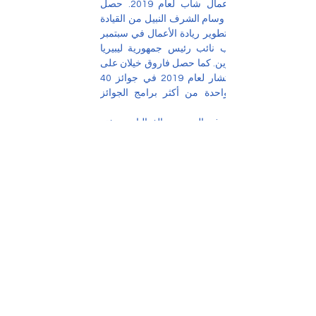
إفريقيا، وكرائد أعمال شاب لعام 2019. حصل 
فاروق خيلان على وسام الشرف النبيل من القيادة 
الإفريقية و مركز تطوير ريادة الأعمال في سبتمبر 
2019 ، إلى جانب نائب رئيس جمهورية ليبيريا 
وقادة عالميين آخرين. كما حصل فاروق خيلان على 
جائزة أفضل مستشار لعام 2019 في جوائز 40 
تحت 40، وهي واحدة من أكثر برامج الجوائز 
شارك فاروق خيلان في العديد من الفعاليات بصفته 
متحدثا رئيسيا أو كضيف، كمنتدى الأعمال العالمي 
(دبي)، مؤتمر ملتقى المزارعين (دبي)، منتدى 
التأثير العالمي للاستثمار (دبي)، القمة العالمية 
للرياضة (الهند) وقمة القيادة في غرب إفريقيا ( 
Investing in Africa